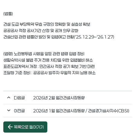
(법률)
건설 도급 부당특약 무효 규정의 명확화 및 실효성 확보
공공공사 적정 공사기간 산정 및 공개 의무 강화
건설산업 관련 법률안 발의 및 입법예고 현황(’25.12.29~’26.1.27)
(법령) 노란봉투법 시행을 앞둔 관련 법령 입법 정비
생활숙박시설 불법 주거 전용 차단을 위한 입법불비 해소
표준도급계약서 개정 : 민간공사 적정 공기 확보 기반 마련
조달청 기준 정비 : 공공공사 발주자 우월적 지위 남용 해소
다음글
2026년 2월 월간건설시장동향
이전글
2026년 1월 월간건설시장동향 / 건설경기실사지수(CBSI)
arrow_back
목록으로 돌아가기