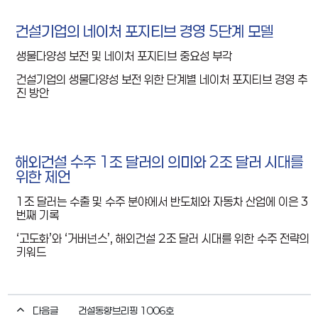
건설기업의 네이처 포지티브 경영
5
단계 모델
생물다양성 보전 및 네이처 포지티브 중요성 부각
건설기업의 생물다양성 보전 위한 단계별 네이처 포지티브 경영 추
진 방안
해외건설 수주
1
조 달러의 의미와
2
조 달러 시대를
위한 제언
1
조 달러는 수출 및 수주 분야에서 반도체와 자동차 산업에 이은
3
번째 기록
‘
고도화
’
와
‘
거버넌스
’,
해외건설
2
조 달러 시대를 위한 수주 전략의
키워드
다음글
건설동향브리핑 1006호