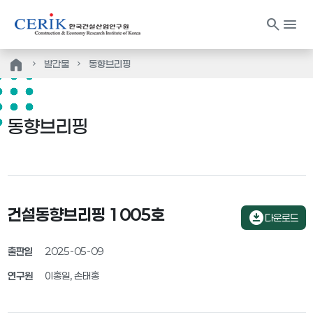
search
menu
home
발간물
동향브리핑
동향브리핑
건설동향브리핑 1005호
download_for_offline
다운로드
출판일
2025-05-09
연구원
이홍일, 손태홍