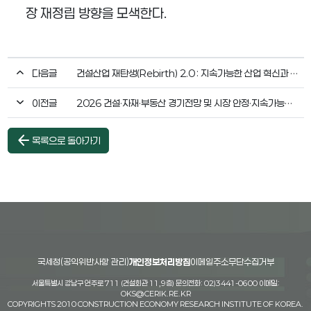
장 재정립 방향을 모색한다
.
다음글
건설산업 재탄생(Rebirth) 2.0 : 지속가능한 산업 혁신과 AI 시대 대전환
이전글
2026 건설·자재·부동산 경기전망 및 시장 안정·지속가능성 확보 세미나
arrow_back
목록으로 돌아가기
국세청(공익위반사항 관리)
개인정보처리방침
이메일주소무단수집거부
서울특별시 강남구 언주로 711 (건설회관 11,9층) 문의전화: 02)3441-0600 이메일:
OKS@CERIK.RE.KR
COPYRIGHTS 2010 CONSTRUCTION ECONOMY RESEARCH INSTITUTE OF KOREA.