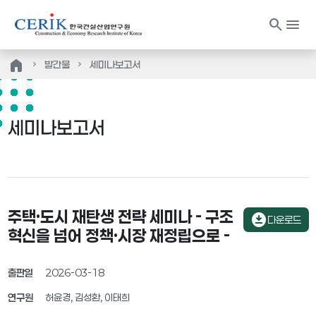
search
menu
home
발간물
세미나보고서
세미나보고서
주택·도시 재탄생 전략 세미나 - 구조
download_for_offline
다운로드
혁신을 넘어 정책·시장 재정립으로 -
출판일
2026-03-18
연구원
허윤경, 김성환, 이태희