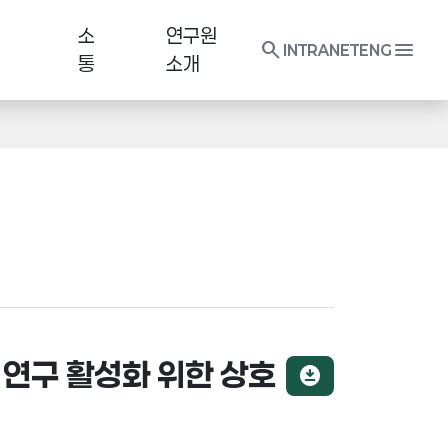
소
연구원
search
menu
INTRANET
ENG
통
소개
연구 활성화 위한 상호
download_for_offline