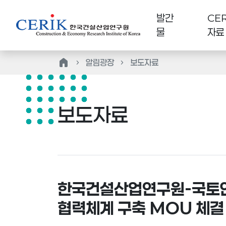
발간
CER
물
자료
home
알림광장
보도자료
보도자료
한국건설산업연구원-국토안전
협력체계 구축 MOU 체결