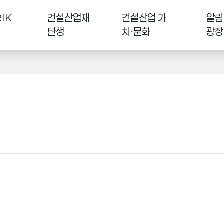
IK
건설산업재
건설산업 가
알림
탄생
치·문화
광장