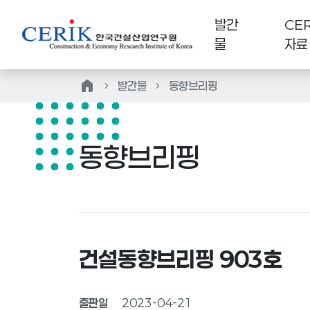
발간
CER
물
자료
home
발간물
동향브리핑
동향브리핑
건설동향브리핑 903호
출판일
2023-04-21