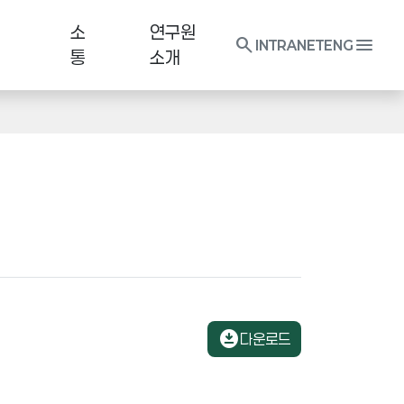
소
연구원
search
menu
INTRANET
ENG
통
소개
download_for_offline
다운로드