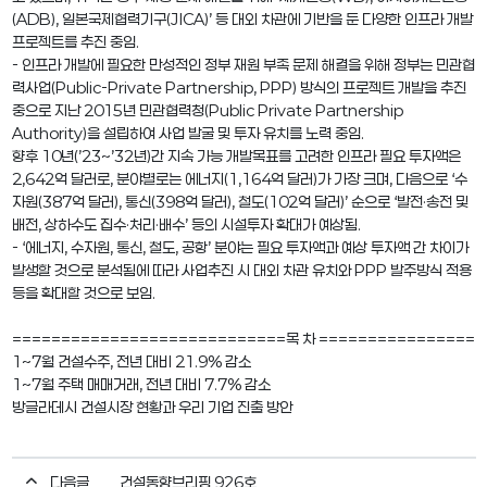
(ADB), 일본국제협력기구(JICA)’ 등 대외 차관에 기반을 둔 다양한 인프라 개발
프로젝트를 추진 중임.
- 인프라 개발에 필요한 만성적인 정부 재원 부족 문제 해결을 위해 정부는 민관협
력사업(Public-Private Partnership, PPP) 방식의 프로젝트 개발을 추진
중으로 지난 2015년 민관협력청(Public Private Partnership
Authority)을 설립하여 사업 발굴 및 투자 유치를 노력 중임.
향후 10년(’23~’32년)간 지속 가능 개발목표를 고려한 인프라 필요 투자액은
2,642억 달러로, 분야별로는 에너지(1,164억 달러)가 가장 크며, 다음으로 ‘수
자원(387억 달러), 통신(398억 달러), 철도(102억 달러)’ 순으로 ‘발전·송전 및
배전, 상하수도 집수·처리·배수’ 등의 시설투자 확대가 예상됨.
- ‘에너지, 수자원, 통신, 철도, 공항’ 분야는 필요 투자액과 예상 투자액 간 차이가
발생할 것으로 분석됨에 따라 사업추진 시 대외 차관 유치와 PPP 발주방식 적용
등을 확대할 것으로 보임.
============================목 차 ================
1~7월 건설수주, 전년 대비 21.9% 감소
1~7월 주택 매매거래, 전년 대비 7.7% 감소
방글라데시 건설시장 현황과 우리 기업 진출 방안
다음글
건설동향브리핑 926호