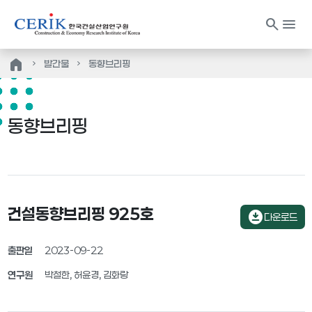
search
menu
home
발간물
동향브리핑
동향브리핑
건설동향브리핑 925호
download_for_offline
다운로드
출판일
2023-09-22
연구원
박철한, 허윤경, 김화랑