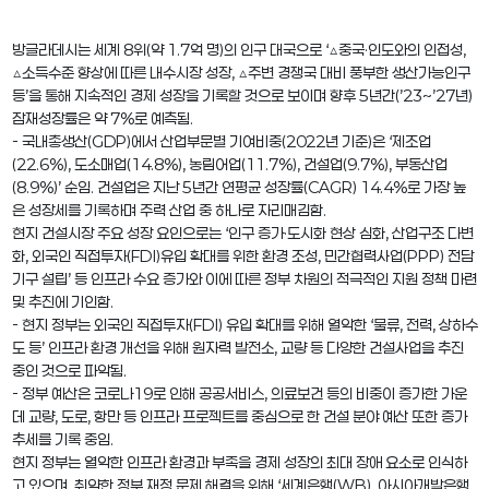
방글라데시는 세계 8위(약 1.7억 명)의 인구 대국으로 ‘△중국·인도와의 인접성,
△소득수준 향상에 따른 내수시장 성장, △주변 경쟁국 대비 풍부한 생산가능인구
등’을 통해 지속적인 경제 성장을 기록할 것으로 보이며 향후 5년간(’23~’27년)
잠재성장률은 약 7%로 예측됨.
- 국내총생산(GDP)에서 산업부문별 기여비중(2022년 기준)은 ‘제조업
(22.6%), 도소매업(14.8%), 농림어업(11.7%), 건설업(9.7%), 부동산업
(8.9%)’ 순임. 건설업은 지난 5년간 연평균 성장률(CAGR) 14.4%로 가장 높
은 성장세를 기록하며 주력 산업 중 하나로 자리매김함.
현지 건설시장 주요 성장 요인으로는 ‘인구 증가·도시화 현상 심화, 산업구조 다변
화, 외국인 직접투자(FDI)유입 확대를 위한 환경 조성, 민간협력사업(PPP) 전담
기구 설립’ 등 인프라 수요 증가와 이에 따른 정부 차원의 적극적인 지원 정책 마련
및 추진에 기인함.
- 현지 정부는 외국인 직접투자(FDI) 유입 확대를 위해 열악한 ‘물류, 전력, 상하수
도 등’ 인프라 환경 개선을 위해 원자력 발전소, 교량 등 다양한 건설사업을 추진
중인 것으로 파악됨.
- 정부 예산은 코로나19로 인해 공공서비스, 의료보건 등의 비중이 증가한 가운
데 교량, 도로, 항만 등 인프라 프로젝트를 중심으로 한 건설 분야 예산 또한 증가
추세를 기록 중임.
현지 정부는 열악한 인프라 환경과 부족을 경제 성장의 최대 장애 요소로 인식하
고 있으며, 취약한 정부 재정 문제 해결을 위해 ‘세계은행(WB), 아시아개발은행