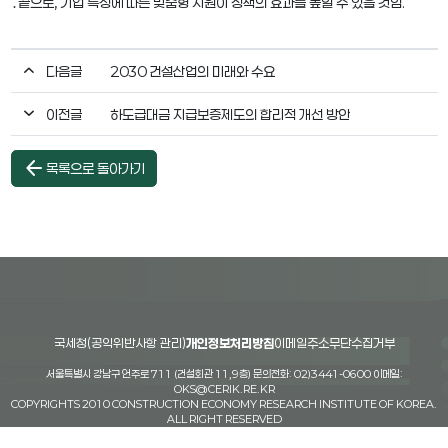
․끝으로, 기업 특성에 따른 맞춤형 지원이 정책의 효과를 높일 수 있을 것임.
다음글
2030 건설산업의 미래와 수요
이전글
하도급대금 지급보증제도의 합리적 개선 방안
arrow_back
목록으로 돌아가기
국세청(공익위반사항 관리)
개인정보처리방침
이메일주소무단수집거부
서울특별시 강남구 언주로 711 (건설회관 11,9층) 문의전화: 02)3441-0600 이메일:
OKS@CERIK.RE.KR
COPYRIGHTS 2010 CONSTRUCTION ECONOMY RESEARCH INSTITUTE OF KOREA.
ALL RIGHT RESERVED