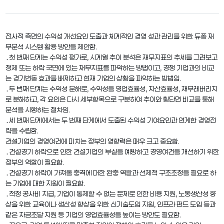
전사적 측면의 수익성 개선요인 도출과 체계적인 경영 성과 관리를 위한 듀퐁 재
무분석 시스템 활용 방안을 제안함.
․첫 번째 단계는 수익성 평가로, 시계열 추이 분석은 재무지표의 추세를 그려보고
정체 또는 하락 국면에 있는 재무지표를 파악하는 방법이고, 경쟁 기업과의 비교
는 경기변동 효과를 배제하고 현재 기업의 상황을 파악하는 방법임.
․두 번째 단계는 수익성 분해로, 수익성을 영업효율성, 자산효율성, 재무레버리지
로 분해하고, 각 요인은 다시 세부항목으로 구분하여 추이와 횡단면 비교를 통해
분석을 시행하는 절차임.
․세 번째 단계에서는 두 번째 단계에서 도출된 수익성 기여요인과 연계한 경영전
략을 수립함.
건설기업의 경영여건에 미치는 정부의 영향력은 매우 크고 중요함.
․건설경기 하락으로 인한 건설기업의 부실을 예방하고 경영여건을 개선하기 위한
정부의 역할이 필요함.
․건설경기 하락이 가져올 충격에 대한 완충 역할과 선제적 구조조정을 필요로 하
는 기업에 대한 지원이 필요함.
․적정 공사비 지급, 기업이 통제할 수 없는 문제로 인한 비용 지원, 노동생산성 향
상을 위한 교육이나 생산성 향상을 위한 신기술도입 지원, 인프라 펀드 도입 등과
같은 자금조달 지원 등 기업의 영업효율성을 높이는 방안도 필요함.