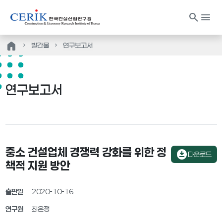
search
menu
home
발간물
연구보고서
연구보고서
중소 건설업체 경쟁력 강화를 위한 정
download_for_offline
다운로드
책적 지원 방안
출판일
2020-10-16
연구원
최은정