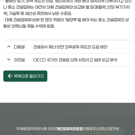
· 물량의 증가, 정책 제도의 변화, 생산체계의 개편 등이 급속하게 이루어지고 있으
나 중소 건설업체는 여전히 대형 건설업체와 비교해 볼 때 매출액, 인당 부가가치
액, 기술력 등 생산성 측면에서 낮은 수준임.
· 대형 건설업체에 비해 한 명의 직원이 ‘일당백’을 해야 하는 중소 건설업체의 상
황상 인력난을 겪을 수밖에 없음.
다음글
건설공사 재난·안전 의무공제 제도의 도입 방안
이전글
OECD 국가의 건설업 산재 사망사고 실태 비교·분석
arrow_back
목록으로 돌아가기
국세청(공익위반사항 관리)
개인정보처리방침
이메일주소무단수집거부