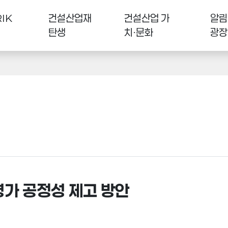
IK
건설산업재
건설산업 가
알림
탄생
치·문화
광장
가 공정성 제고 방안