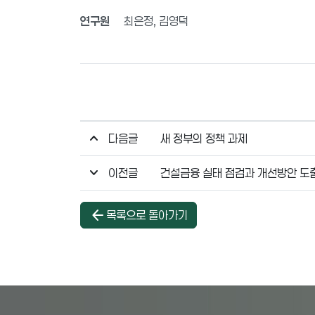
연구원
최은정, 김영덕
다음글
새 정부의 정책 과제
이전글
건설금융 실태 점검과 개선방안 도
arrow_back
목록으로 돌아가기