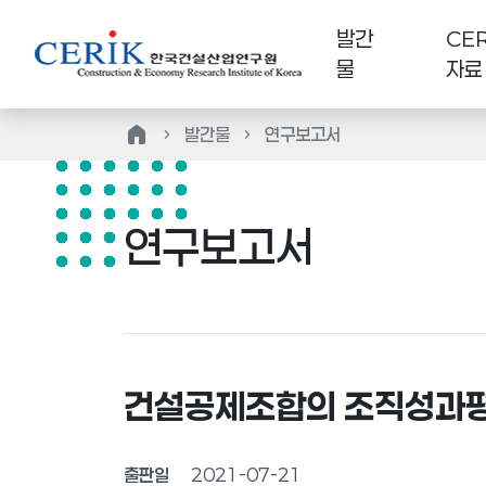
발간
CER
물
자료
home
발간물
연구보고서
연구보고서
건설공제조합의 조직성과평
출판일
2021-07-21