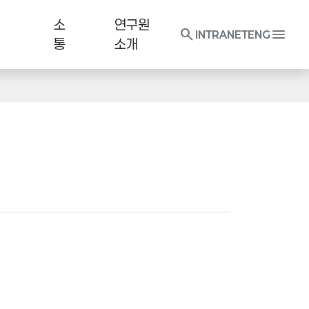
소
연구원
search
menu
INTRANET
ENG
통
소개