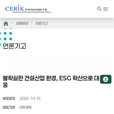
search
menu
home
알림광장
언론기고
언론기고
불확실한 건설산업 환경, ESG 확산으로 대
download_for_offline
응
보도일자
2025-10-15
보도기관
대한경제