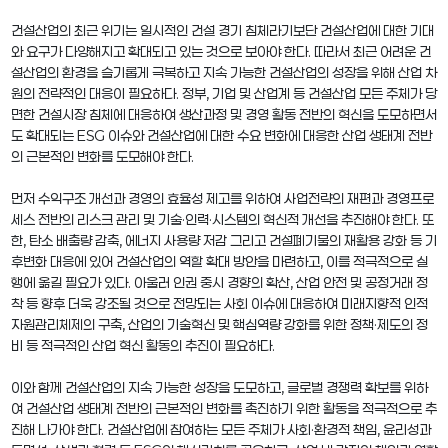
건설산업의 최근 위기는 일시적인 건설 경기 침체라기보단 건설산업에 대한 기대
와 요구가 다양해지고 확대되고 있는 것으로 보아야 한다. 따라서 최근 어려운 건
설산업의 환경을 슬기롭게 극복하고 지속 가능한 건설산업의 성장을 위해 산업 차
원의 전략적인 대응이 필요하다. 정부, 기업 및 산업계 등 건설산업 모든 주체가 당
면한 건설시장 침체에 대응하여 생산과정 및 경영 활동 전반의 혁신을 도모하면서
도 확대되는 ESG 이슈와 건설산업에 대한 수요 변화에 대응한 산업 생태계 전반
의 근본적인 변화를 도모해야 한다.
먼저 수익구조 개선과 경영의 효율성 제고를 위하여 사업전략의 재편과 경영프로
세스 전반의 리스크 관리 및 기술·인력·시스템의 혁신적 개선을 추진해야 한다. 또
한, 탄소 배출량 감축, 에너지 사용량 저감 그리고 건설폐기물의 재활용 강화 등 기
후변화 대응에 있어 건설산업의 역할 확대 방안을 마련하고, 이를 적극적으로 실
행에 옮길 필요가 있다. 아울러 인권 중시 경향의 확산, 산업 안전 및 공정거래 정
착 등 향후 더욱 강조될 것으로 전망되는 사회 이슈에 대응하여 미래지향적 인적
자원관리체제의 구축, 산업의 기술혁신 및 핵심역량 강화를 위한 정책·제도의 정
비 등 적극적인 산업 혁신 활동의 추진이 필요하다.
이와 함께 건설산업의 지속 가능한 성장을 도모하고, 글로벌 경쟁력 확보를 위하
여 건설산업 생태계 전반의 근본적인 변화를 촉진하기 위한 활동을 적극적으로 추
진해 나가야 한다. 건설산업에 참여하는 모든 주체가 사회·환경적 책임, 윤리성과