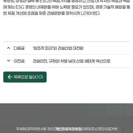
투명성, 상생과 협력 등 ESG의 핵심가치를 공유하고, 산업 내 각자의 책임과 역할
에 맞는 ESG 경영의 내재화를 위해 노력할 필요가 있으며, 경영·기술적 융합을 통
한 체질 개선에 초점을 맞춘 건설문화를 정착시켜 나가야 한다.
다음글
‘창조적 파괴’와 건설산업 대전환
이전글
건설안전, 규제와 처벌 넘어 산업 생태계 혁신으로
arrow_back
목록으로 돌아가기
국세청(공익위반사항 관리)
개인정보처리방침
이메일주소무단수집거부