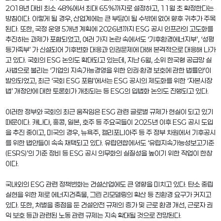
2018년 대비 최소 48%에서 최대 65%까지로 설정하고, 11월 초 확정한다는
방침이다. 이렇게 될 경우, 산업계에는 큰 부담이 될 수밖에 없어 향후 귀추가 주목
된다. 또한, 국정 운영 5개년 계획에 2026년까지 ESG 공시 인프라의 고도화를
추진하는 과제가 포함되었고, 여러 가지 논란 속에서도 ‘기후환경에너지부’, ‘성평
등가족부’ 가 신설되어 기후변화 대응과 인권문제에 대해 본격적으로 대응해 나가
고 있다. 국회의 ESG 논의도 확대되고 있는데, 지난 6월, 소위 한국형 공급망 실
사법으로 불리는 ‘기업의 지속가능경영을 위한 인권·환경 보호에 관한 법률안’이
발의되었고, 최근 ‘국회 ESG 포럼’에서는 ESG 공시의 제도화를 위한 ‘자본시장
법’ 개정안에 대한 토론회가 개최되는 등 ESG의 입법화 논의도 진행되고 있다.
이러한 정부와 국회의 최근 움직임은 ESG 관련 글로벌 규제가 현실이 되고 있기
때문이다. 캐나다, 홍콩, 일본, 호주 등 주요국들이 2025년 이후 ESG 공시 도입
을 추진 중이고, 미국의 경우, 뉴욕주, 캘리포니아주 등 주 정부 차원에서 기후공시
를 위한 법안들이 속속 채택되고 있다. 유럽연합에서도 ‘유럽지속가능성보고기준
(ESRS)’의 기준 정비 등 ESG 공시 의무화의 실질성을 높이기 위한 작업이 한창
이다.
국내외의 ESG 관련 정책변화는 건설산업에도 큰 영향을 미치고 있다. 탄소 중립
실현을 위한 제로 에너지건축물, 그린 리모델링의 확산 등 친환경 요구가 커지고
있다. 또한, 처벌을 중점을 둔 건설안전 규제의 증가 및 근로 환경 개선, 근로자 권
익 보호 등과 관련된 노동 관련 규제는 지속 확대될 것으로 전망된다.