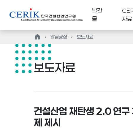
발간
CER
물
자료
home
알림광장
보도자료
보도자료
건설산업 재탄생 2.0 연구
제 제시