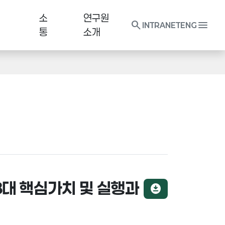
소
연구원
search
menu
INTRANET
ENG
통
소개
8대 핵심가치 및 실행과
download_for_offline