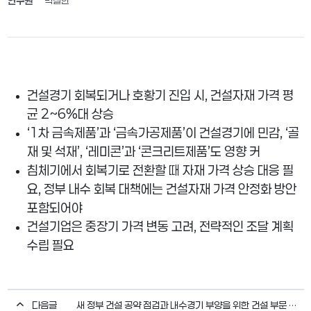
연구원
박철한
건설경기 회복되거나 호황기 진입 시, 건설자재 가격 평
균 2~6%대 상승
‘1
차 금속제품
’
과
‘
금속가공제품
’
이 건설경기에 민감
, ‘
골
재 및 석재
’, ‘
레미콘
’
과
‘
콘크리트제품
’
도 영향 커
침체기에서 회복기로 전환할 때 자재 가격 상승 대응 필
요
,
정부 내수 회복 대책에는 건설자재 가격 안정화 방안
포함되어야
건설기업은 중장기 가격 변동 고려, 전략적인 조달 계획
수립 필요
다음글
새 정부 건설 공약 점검과 내수경기 부양을 위한 건설 부문 단기 활력 대책 제언(CERIK 하이라이트 2025-04호)