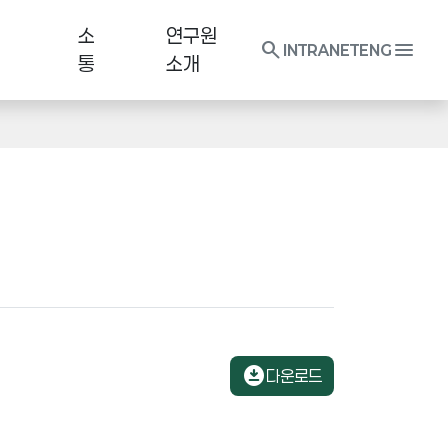
소
연구원
search
menu
INTRANET
ENG
통
소개
download_for_offline
다운로드