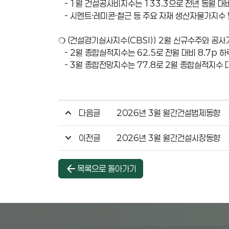
- 1월 건설공사비지수는 133.3으로 전년 동월 대비
- 시멘트·레미콘·철근 등 주요 자재 생산자물가지수
❍ (건설경기실사지수(CBSI)) 2월 신규수주와 공
- 2월 종합실적지수는 62.5로 전월 대비 8.7p 하
- 3월 종합전망지수는 77.8로 2월 종합실적지수 
다음글
2026년 3월 월간건설법제동향
이전글
2026년 3월 월간건설시장동향
arrow_back
목록으로 돌아가기