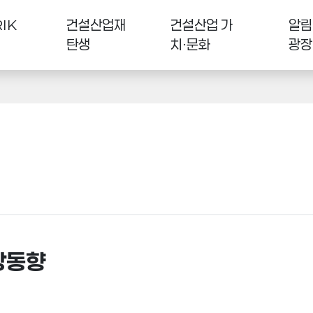
IK
건설산업재
건설산업 가
알림
탄생
치·문화
광장
장동향