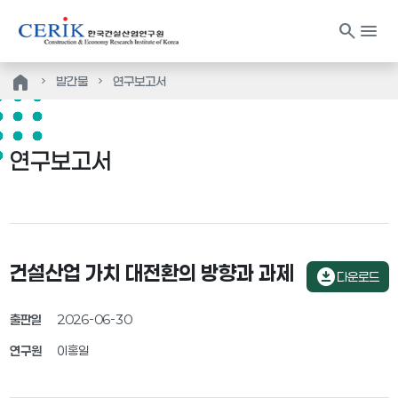
search
menu
home
발간물
연구보고서
연구보고서
건설산업 가치 대전환의 방향과 과제
download_for_offline
다운로드
출판일
2026-06-30
연구원
이홍일