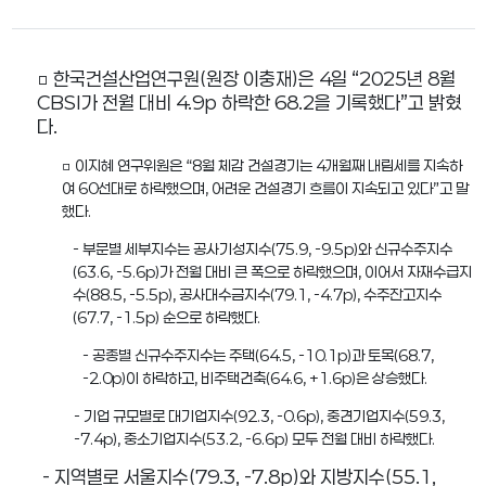
□
한국건설산업연구원
(
원장 이충재
)
은
4
일
“2025
년
8
월
CBSI
가 전월 대비
4.9p
하락한
68.2
을 기록했다
”
고 밝혔
다
.
□ 이지혜 연구위원은 “8월 체감 건설경기는 4개월째 내림세를 지속하
여 60선대로 하락했으며, 어려운 건설경기 흐름이 지속되고 있다”고 말
했다.
- 부문별 세부지수는 공사기성지수(75.9, -9.5p)와 신규수주지수
(63.6, -5.6p)가 전월 대비 큰 폭으로 하락했으며, 이어서 자재수급지
수(88.5, -5.5p), 공사대수금지수(79.1, -4.7p), 수주잔고지수
(67.7, -1.5p) 순으로 하락했다.
- 공종별 신규수주지수는 주택(64.5, -10.1p)과 토목(68.7,
-2.0p)이 하락하고, 비주택건축(64.6, +1.6p)은 상승했다.
- 기업 규모별로 대기업지수(92.3, -0.6p), 중견기업지수(59.3,
-7.4p), 중소기업지수(53.2, -6.6p) 모두 전월 대비 하락했다.
-
지역별로 서울지수
(79.3, -7.8p)
와 지방지수
(55.1,