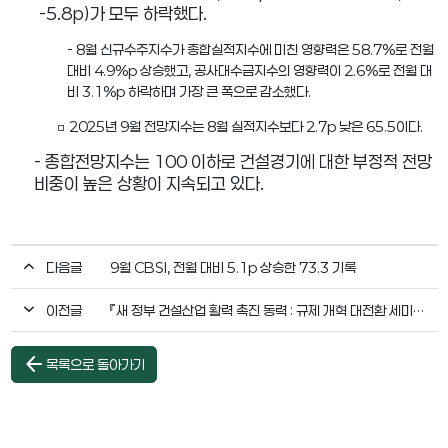
-5.8p)
가 모두 하락했다
.
- 8월 신규수주지수가 종합실적지수에 미친 영향력은 58.7%로 전월
대비 4.9%p 상승했고, 공사대수금지수의 영향력이 2.6%로 전월 대
비 3.1%p 하락하며 가장 큰 폭으로 감소했다.
□ 2025년 9월 전망지수는 8월 실적지수보다 2.7p 낮은 65.5이다.
-
종합전망지수는
100
이하로 건설경기에 대한 부정적 전망
비중이 높은 상황이 지속되고 있다
.
다음글
9월 CBSI, 전월 대비 5.1p 상승한 73.3 기록
이전글
『새 정부 건설산업 활력 촉진 동력 : 규제 개혁 대전환 세미나』 개최
arrow_back
목록으로 돌아가기