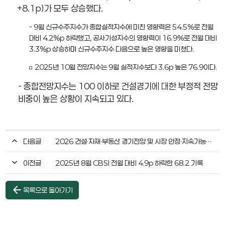
+8.1p)
가 모두 상승했다
.
- 9월 신규수주지수가 종합실적지수에 미친 영향력은 54.5%로 전월
대비 4.2%p 하락했고, 공사기성지수의 영향력이 16.9%로 전월 대비
3.3%p 상승하며 신규수주지수 다음으로 높은 영향을 미쳤다.
□ 2025년 10월 전망지수는 9월 실적지수보다 3.6p 높은 76.9이다.
-
종합전망지수는
100
이하로 건설경기에 대한 부정적 전망
비중이 높은 상황이 지속되고 있다
.
다음글
2026 건설·자재·부동산 경기전망 및 시장 안정·지속가능성 확보 세미나
이전글
2025년 8월 CBSI 전월 대비 4.9p 하락한 68.2 기록
arrow_back
목록으로 돌아가기