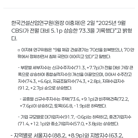
한국건설산업연구원
(
원장 이충재
)
은
2
일
“2025
년
9
월
CBSI
가 전월 대비
5.1p
상승한
73.3
을 기록했다
”
고 밝혔
다
.
□ 이지혜 연구위원은 “9월 체감 건설경기는 70선을 회복했으나, 70 안
팎에서 정체하면서 침체 국면이 이어지고 있다”고 말했다.
- 부문별 세부지수는 신규수주지수(71.3, +7.7p)가 전월 대비 가장 큰
폭으로 상승하여 종합실적지수의 개선을 이끌었으며, 이어서 수주잔고
지수(74.3, +6.6p), 자금조달지수(74.3, +2.8p), 자재수급지수
(91.2, +2.7p) 순으로 상승했다.
- 공종별 신규수주지수는 주택(73.6, +9.1p)과 비주택건축(72.2,
+7.6p)이 상승하고, 토목(66.8, -1.9p)은 하락했다.
- 기업 규모별로 대기업지수(91.7, -0.6p)는 하락하고, 중견기업지수
(71.4, +12.1p)와 중소기업지수(57.0, +3.8p)는 상승했다.
-
지역별로 서울지수
(88.2, +8.9p)
와 지방지수
(63.2,