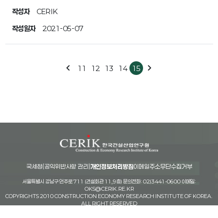
작성자
CERIK
작성일자
2021-05-07
chevron_left
chevron_right
11
12
13
14
15
국세청(공익위반사항 관리)
개인정보처리방침
이메일주소무단수집거부
서울특별시 강남구 언주로 711 (건설회관 11,9층) 문의전화: 02)3441-0600 이메일:
OKS@CERIK.RE.KR
COPYRIGHTS 2010 CONSTRUCTION ECONOMY RESEARCH INSTITUTE OF KOREA.
ALL RIGHT RESERVED