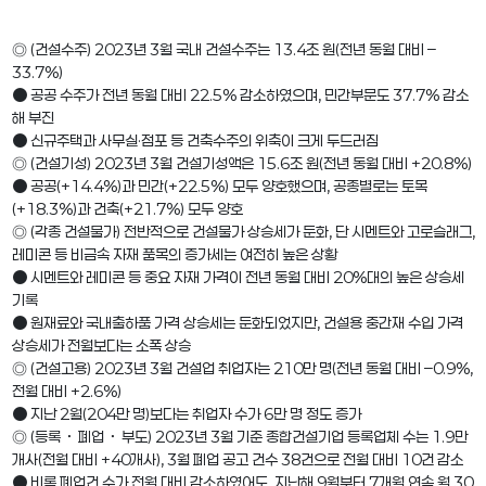
◎ (건설수주) 2023년 3월 국내 건설수주는 13.4조 원(전년 동월 대비 –
33.7%)
● 공공 수주가 전년 동월 대비 22.5% 감소하였으며, 민간부문도 37.7% 감소
해 부진
● 신규주택과 사무실·점포 등 건축수주의 위축이 크게 두드러짐
◎ (건설기성) 2023년 3월 건설기성액은 15.6조 원(전년 동월 대비 +20.8%)
● 공공(+14.4%)과 민간(+22.5%) 모두 양호했으며, 공종별로는 토목
(+18.3%)과 건축(+21.7%) 모두 양호
◎ (각종 건설물가) 전반적으로 건설물가 상승세가 둔화, 단 시멘트와 고로슬래그,
레미콘 등 비금속 자재 품목의 증가세는 여전히 높은 상황
● 시멘트와 레미콘 등 중요 자재 가격이 전년 동월 대비 20%대의 높은 상승세
기록
● 원재료와 국내출하품 가격 상승세는 둔화되었지만, 건설용 중간재 수입 가격
상승세가 전월보다는 소폭 상승
◎ (건설고용) 2023년 3월 건설업 취업자는 210만 명(전년 동월 대비 –0.9%,
전월 대비 +2.6%)
● 지난 2월(204만 명)보다는 취업자 수가 6만 명 정도 증가
◎ (등록・폐업・부도) 2023년 3월 기준 종합건설기업 등록업체 수는 1.9만
개사(전월 대비 +40개사), 3월 폐업 공고 건수 38건으로 전월 대비 10건 감소
● 비록 폐업건 수가 전월 대비 감소하였어도, 지난해 9월부터 7개월 연속 월 30