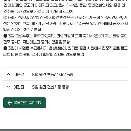
건 이상 폐업 공고가 이뤄지고 있고, 올해 1∼4월 동안, 종합건설업체의 총 폐업
건수는 157건으로 기간 대비 12년래 최고치
◎ (국내 건설시장 상황 진단) 3월 전반적으로 신규수주가 크게 위축되었지만, 기
성은 양호한 흐름 이어가 지난 2월과 마찬가지로 준공을 앞둔 현장에서 공사가 활
발히 진행된 것으로 분석
● 3월 건설수주는 위축되었지만, 건설기성이 크게 증가하였는데 이는 진행 중인
건축 공사가 지난해보다 증가하였음을 뜻함
● 3월에 시멘트 수급문제가 발생했는데, 원가를 절감 차원에서 집중적으로 콘크
리트 타설 등 관련 공사가 활발히 진행된 것으로 보임
다음글
5월 월간 부동산 시장 동향
이전글
5월 월간 건설시장 동향
arrow_back
목록으로 돌아가기