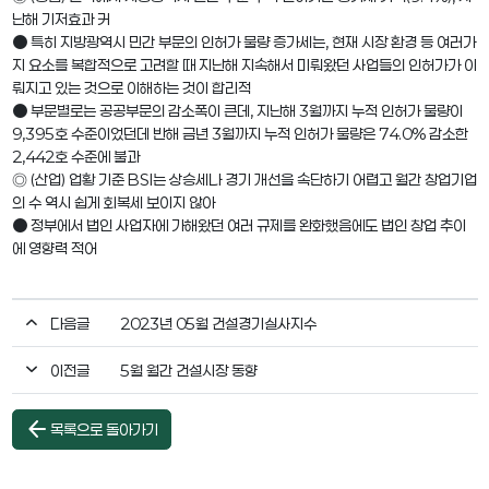
난해 기저효과 커
● 특히 지방광역시 민간 부문의 인허가 물량 증가세는, 현재 시장 환경 등 여러가
지 요소를 복합적으로 고려할 때 지난해 지속해서 미뤄왔던 사업들의 인허가가 이
뤄지고 있는 것으로 이해하는 것이 합리적
● 부문별로는 공공부문의 감소폭이 큰데, 지난해 3월까지 누적 인허가 물량이
9,395호 수준이었던데 반해 금년 3월까지 누적 인허가 물량은 74.0% 감소한
2,442호 수준에 불과
◎ (산업) 업황 기준 BSI는 상승세나 경기 개선을 속단하기 어렵고 월간 창업기업
의 수 역시 쉽게 회복세 보이지 않아
● 정부에서 법인 사업자에 가해왔던 여러 규제를 완화했음에도 법인 창업 추이
에 영향력 적어
다음글
2023년 05월 건설경기실사지수
이전글
5월 월간 건설시장 동향
arrow_back
목록으로 돌아가기