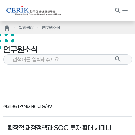
search
menu
home
알림광장
연구원소식
연구원소식
search
전체
361건
현재페이지
8/37
확장적 재정정책과 SOC 투자 확대 세미나