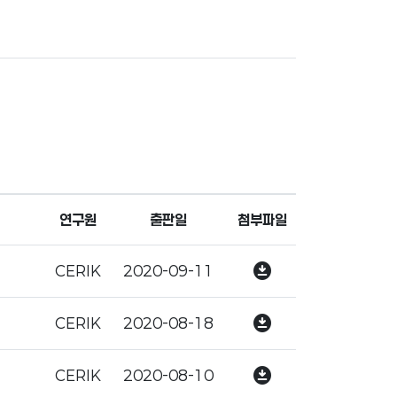
연구원
출판일
첨부파일
download_for_offline
CERIK
2020-09-11
download_for_offline
CERIK
2020-08-18
download_for_offline
CERIK
2020-08-10