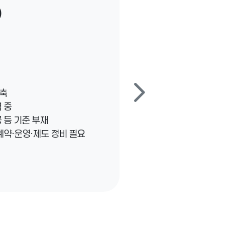
)
chevron_right
위축
 중
공 등 기준 부재
계약·운영·제도 정비 필요