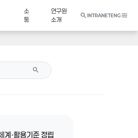
소
연구원
search
menu
INTRANET
ENG
통
소개
search
리체계·활용기준 정립