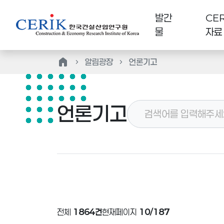
발간
CER
물
자료
home
알림광장
언론기고
언론기고
전체
1864건
현재페이지
10/187