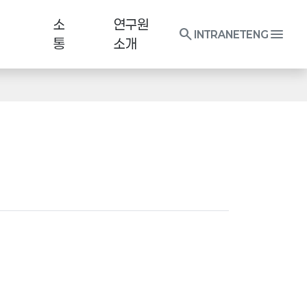
소
연구원
search
menu
INTRANET
ENG
통
소개