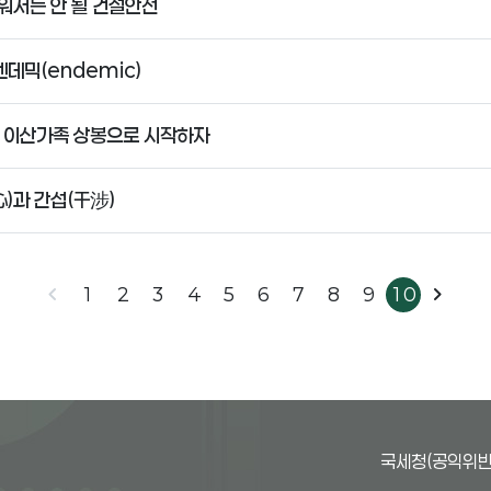
워서는 안 될 건설안전
데믹(endemic)
, 이산가족 상봉으로 시작하자
)과 간섭(干涉)
chevron_left
chevron_right
1
2
3
4
5
6
7
8
9
10
국세청(공익위반