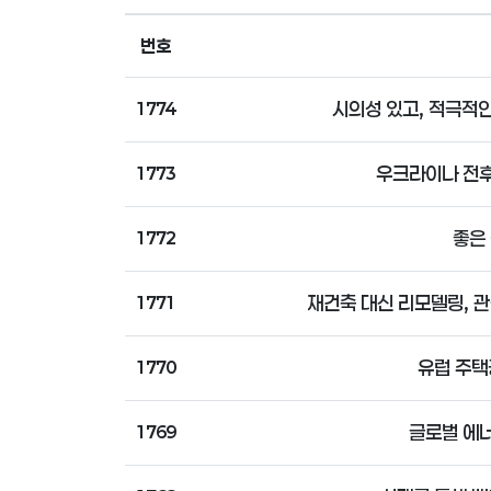
번호
시의성 있고, 적극적인
1774
우크라이나 전
1773
좋은
1772
재건축 대신 리모델링, 
1771
유럽 주택
1770
글로벌 에
1769