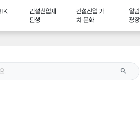
IK
건설산업재
건설산업 가
알림
탄생
치·문화
광장
search