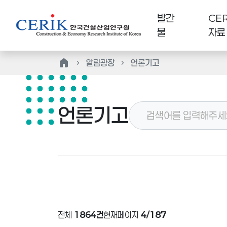
발간
CER
물
자료
home
알림광장
언론기고
언론기고
전체
1864건
현재페이지
4/187