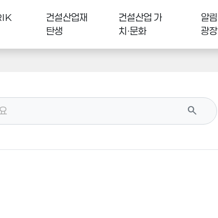
IK
건설산업재
건설산업 가
알림
탄생
치·문화
광장
search