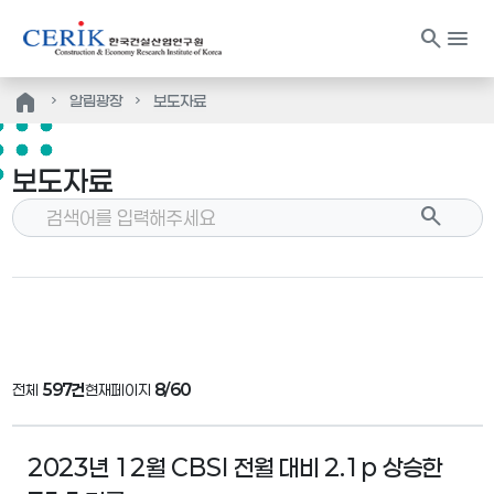
search
menu
home
알림광장
보도자료
보도자료
search
전체
597건
현재페이지
8/60
2023년 12월 CBSI 전월 대비 2.1p 상승한