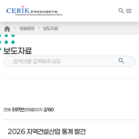
search
menu
home
알림광장
보도자료
보도자료
search
전체
597건
현재페이지
2/60
2026 지역건설산업 통계 발간