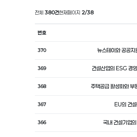
전체
380건
현재페이지
2/38
번호
뉴스테이와 공공지
370
건설산업의 ESG 경영
369
주택공급 활성화와 부
368
EU의 건
367
국내 건설기업의
366