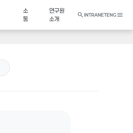
소
연구원
search
menu
INTRANET
ENG
통
소개