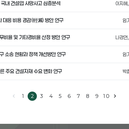
한 국내 건설업 사망사고 심층분석
이지혜,
 대응 비용 경감(輕減) 방안 연구
임
무비율 및 기타경비율 산정 방안 연구
나경연,
구 소송 현황과 정책 개선방안 연구
임
른 주요 건설자재 수요 변화 연구
박
chevron_left
chevron_right
1
2
3
4
5
6
7
8
9
10