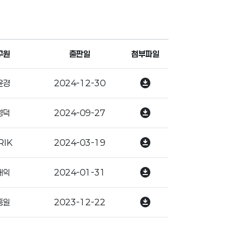
구원
출판일
첨부파일
download_for_offline
윤경
2024-12-30
download_for_offline
영덕
2024-09-27
download_for_offline
RIK
2024-03-19
download_for_offline
재익
2024-01-31
download_for_offline
홍일
2023-12-22