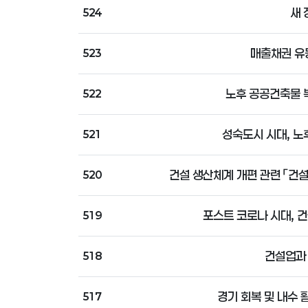
새 
524
매출채권 유
523
노후 공공건축물 
522
성숙도시 시대, 노
521
건설 생산체계 개편 관련 「건
520
포스트 코로나 시대, 건
519
건설업과 
518
경기 회복 및 내수 
517