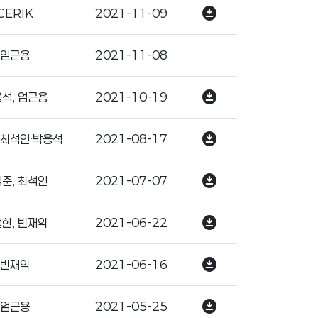
download_for_offline
CERIK
2021-11-09
엄근용
2021-11-08
download_for_offline
석, 엄근용
2021-10-19
download_for_offline
·최석인·박용석
2021-08-17
download_for_offline
준, 최석인
2021-07-07
download_for_offline
한, 빈재익
2021-06-22
download_for_offline
빈재익
2021-06-16
download_for_offline
엄근용
2021-05-25