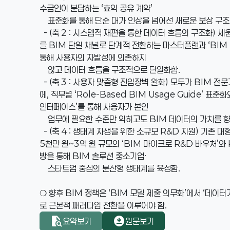
수급인이 분담하는 ‘효익 공유 계약’
표준화를 통해 단순 대가 인상을 넘어선 새로운 보상 구조
- (축 2 : 시스템적 재편을 통한 데이터 흐름의 구조화) 세
를 BIM 단일 채널로 단계적 전환하는 마스터플랜과 ‘BIM 
통해 사용자의 자발성에 의존하지
않고 데이터 흐름을 구조적으로 단일화함.
- (축 3 : 사용자 맞춤형 진입장벽 완화) 모두가 BIM 전
에, 직무별 ‘Role-Based BIM Usage Guide’ 표준
인터페이스’를 통해 사용자가 본인
업무에 필요한 수준만 익히고도 BIM 데이터의 가치를 향
- (축 4 : 생태계 자생을 위한 소규모 R&D 지원) 기존 
5천만 원~3억 원 규모의 ‘BIM 마이크로 R&D 바우처’와 
방을 통해 BIM 솔루션 중소기업·
스타트업 중심의 분산형 생태계를 육성함.
❍ 향후 BIM 정책은 ‘BIM 모델 제출 의무화’에서 ‘데이터
로 근본적 패러다임 전환을 이루어야 함.
document_search
download_for_offline
요약보기
원문보기