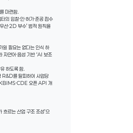
를 마련함.
움터의 입찰·인·허가·준공 접수
우선·2D 부수’ 법적 원칙을
문가일 필요는 없다는 인식 하
화와 자연어·음성 기반 ‘AI 보조
유 하도록 함.
대형 R&D를 탈피하여 사업당
KBIMS·CDE 오픈 API 개
가 흐르는 산업 구조 조성’으