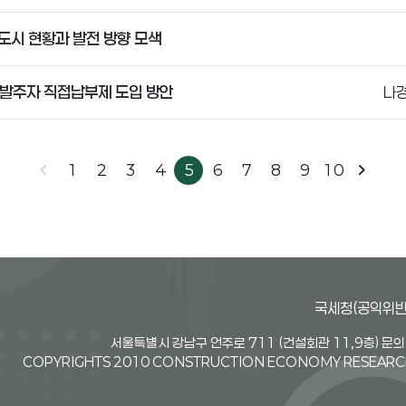
도시 현황과 발전 방향 모색
발주자 직접납부제 도입 방안
나경
chevron_left
chevron_right
1
2
3
4
5
6
7
8
9
10
국세청(공익위반
서울특별시 강남구 언주로 711 (건설회관 11,9층) 문의전
COPYRIGHTS 2010 CONSTRUCTION ECONOMY RESEARCH 