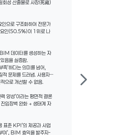
일회성 산출물로 사장(死藏)
부 요인으로 구조화하여 전문가
요인(50.5%)이 1위로 나
 BIM 데이터를 생성하는 자
 있음을 실증함.
 부족’하다는 의미를 넘어,
chevron_right
질적 문제를 드러냄. 사용자
적으로 개선할 수 없음.
·인력 양성’이라는 평면적 결론
→ 진입장벽 완화 → 생태계 자
활용 표준 KPI’의 제공과 사업
여’, BIM 효익을 발주자-